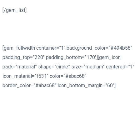
[/gem_list]
[gem_fullwidth container=”1″ background_color=”#494b58″
padding_top=”220″ padding_bottom=”170″][gem_icon
pack=”material” shape=”circle” size=”medium” centered=”1″
icon_material=”f531″ color=”#abac68″
border_color=”#abac68″ icon_bottom_margin=”60″]
ad block
Lorem ipsum dolor sit amet, consectetur adipisicing elit, sed
do eiusmod tempor incididunt ut labore et dolore magna