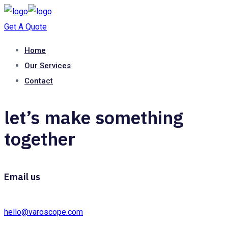
Get A Quote
Home
Our Services
Contact
let’s make something
together
Email us
hello@varoscope.com