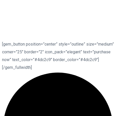
aliqua. Ut enim ad minim veniam, quis nostrud exercitation
ullamco laboris nisi ut aliquip ex ea commodo consequat.
Duis aute irure dolor in reprehenderit in voluptate velit esse
cillum dolore eu
[gem_button position=”center” style=”outline” size=”medium”
corner=”25″ border=”2″ icon_pack=”elegant” text=”purchase
now” text_color=”#4dc2c9″ border_color=”#4dc2c9″]
[/gem_fullwidth]