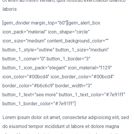
Ut enim ad minim veniam, quis nostrud exercitation ullamco
laboris
[gem_divider margin_top=”60″][gem_alert_box
icon_pack=”material” icon_shape=”circle”
icon_size=”medium” content_background_color=””
button_1_style=”outline” button_1_size=”medium”
button_1_corner=”0″ button_1_border=”3″
button_1_icon_pack=”elegant” icon_material=”f129″
icon_color=”#00bcd4″ icon_border_color=”#00bcd4″
border_color=”#b6c6c9″ border_width=”3″
button_1_text=”see more” button_1_text_color=”#7e91ff”
button_1_border_color=”#7e91ff”]
Lorem ipsum dolor sit amet, consectetur adipisicing elit, sed
do eiusmod tempor incididunt ut labore et dolore magna