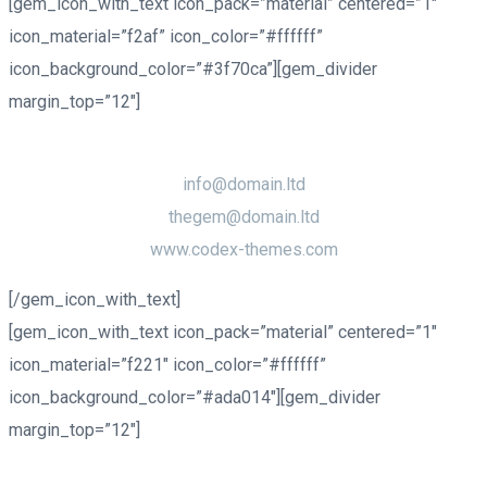
[gem_icon_with_text icon_pack=”material” centered=”1″
icon_material=”f2af” icon_color=”#ffffff”
icon_background_color=”#3f70ca”][gem_divider
margin_top=”12″]
contacts
info@domain.ltd
thegem@domain.ltd
www.codex-themes.com
[/gem_icon_with_text]
[gem_icon_with_text icon_pack=”material” centered=”1″
icon_material=”f221″ icon_color=”#ffffff”
icon_background_color=”#ada014″][gem_divider
margin_top=”12″]
working hours