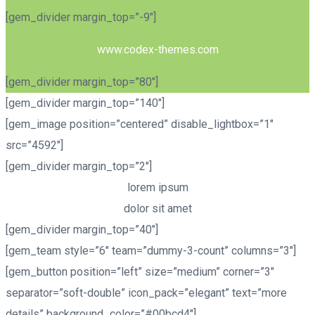
[gem_divider margin_top=”-9″]
www.codex-themes.com
[gem_divider margin_top=”80″]
[gem_divider margin_top=”140″]
[gem_image position=”centered” disable_lightbox=”1″
src=”4592″]
[gem_divider margin_top=”2″]
lorem ipsum
dolor sit amet
[gem_divider margin_top=”40″]
[gem_team style=”6″ team=”dummy-3-count” columns=”3″]
[gem_button position=”left” size=”medium” corner=”3″
separator=”soft-double” icon_pack=”elegant” text=”more
details” background_color=”#00bcd4″]