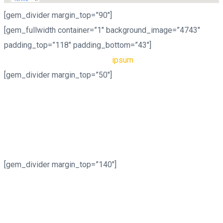
[gem_divider margin_top=”90″]
[gem_fullwidth container=”1″ background_image=”4743″
padding_top=”118″ padding_bottom=”43″]
lorem
ipsum
[gem_divider margin_top=”50″]
Lorem ipsum dolor sit amet, consectetur adipisicing elit, sed
do eiusmod tempor incididunt ut labore et dolore magna
aliqua. Ut enim ad minim veniam, quis nostrud exercitation
ullamco laboris nisi ut aliquip ex ea commodo consequat.
Duis aute irure dolor in reprehenderit in voluptate velit esse
[gem_divider margin_top=”140″]
Lorem ipsum dolor