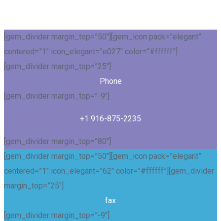
[gem_divider margin_top=”50″][gem_icon pack=”elegant”
centered=”1″ icon_elegant=”e027″ color=”#ffffff”]
[gem_divider margin_top=”25″]
Phone
[gem_divider margin_top=”-9″]
+1 916-875-2235
[gem_divider margin_top=”80″]
[gem_divider margin_top=”50″][gem_icon pack=”elegant”
centered=”1″ icon_elegant=”62″ color=”#ffffff”][gem_divider
margin_top=”25″]
fax
[gem_divider margin_top=”-9″]