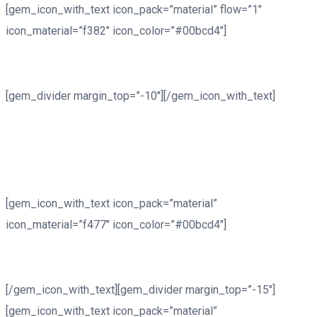
[gem_icon_with_text icon_pack=”material” flow=”1″
icon_material=”f382″ icon_color=”#00bcd4″]
Address:
[gem_divider margin_top=”-10″][/gem_icon_with_text]
908 Hampshire Avenue #100,
Washington, DC
20037, United States
[gem_icon_with_text icon_pack=”material”
icon_material=”f477″ icon_color=”#00bcd4″]
Phone: +1 916-875-2235
[/gem_icon_with_text][gem_divider margin_top=”-15″]
[gem_icon_with_text icon_pack=”material”