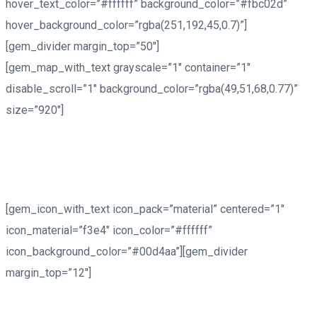
hover_text_color=”#ffffff” background_color=”#fbc02d”
hover_background_color=”rgba(251,192,45,0.7)”]
[gem_divider margin_top=”50″]
[gem_map_with_text grayscale=”1″ container=”1″
disable_scroll=”1″ background_color=”rgba(49,51,68,0.77)”
size=”920″]
[gem_icon_with_text icon_pack=”material” centered=”1″
icon_material=”f3e4″ icon_color=”#ffffff”
icon_background_color=”#00d4aa”][gem_divider
margin_top=”12″]
Address