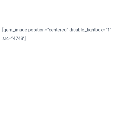
Lorem ipsum
Lorem ipsum dolor
[gem_image position=”centered” disable_lightbox=”1″
src=”4748″]