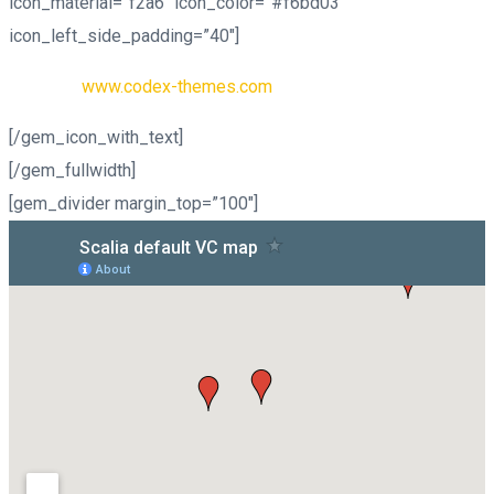
icon_material=”f2a6″ icon_color=”#f6bd03″
icon_left_side_padding=”40″]
Website:
www.codex-themes.com
[/gem_icon_with_text]
[/gem_fullwidth]
[gem_divider margin_top=”100″]