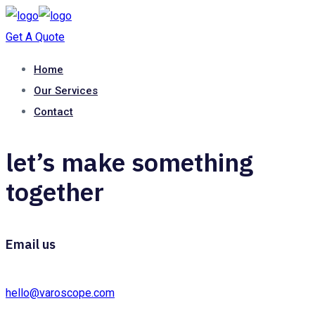
Get A Quote
Home
Our Services
Contact
let’s make something
together
Email us
hello@varoscope.com