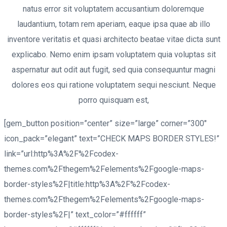
natus error sit voluptatem accusantium doloremque
laudantium, totam rem aperiam, eaque ipsa quae ab illo
inventore veritatis et quasi architecto beatae vitae dicta sunt
explicabo. Nemo enim ipsam voluptatem quia voluptas sit
aspernatur aut odit aut fugit, sed quia consequuntur magni
dolores eos qui ratione voluptatem sequi nesciunt. Neque
porro quisquam est,
[gem_button position=”center” size=”large” corner=”300″
icon_pack=”elegant” text=”CHECK MAPS BORDER STYLES!”
link=”url:http%3A%2F%2Fcodex-
themes.com%2Fthegem%2Felements%2Fgoogle-maps-
border-styles%2F|title:http%3A%2F%2Fcodex-
themes.com%2Fthegem%2Felements%2Fgoogle-maps-
border-styles%2F|” text_color=”#ffffff”